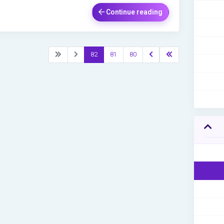
Continue reading
82
81
80