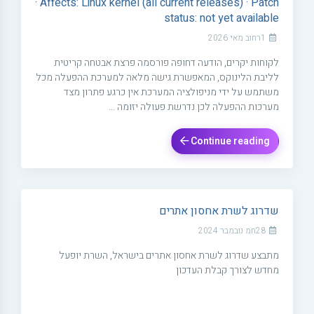
· Affects: Linux kernel (all current releases) · Patch
status: not yet available
1רחוב מאי 2026
לקוחות יקרים, הודעה דחופה פורסמה פרצת אבטחה קריטית
לליבת הלינוקס, המאפשרת גישה מלאה למערכת ההפעלה מכל
משתמש על ידי מניפולציה המערכת אין כרגע פתרון מצד
מערכות ההפעלה לכן נדרשת פעולה יזומה ...
Continue reading
שדרוג לשרת אחסון אתרים
28חמ נובמבר 2024
מתבצע שדרוג לשרת אחסון אתרים בישראל, השרת יופעל
מחדש לצורך קבלת העדכון